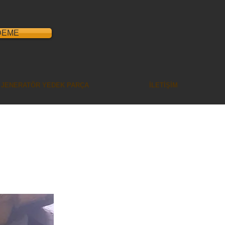
DEME
JENERATÖR YEDEK PARÇA
İLETİŞİM