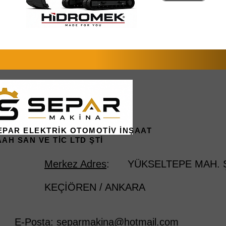
EPAR ELEKTRİK OTOMOTİV İNŞAAT
AAH SAN VE TİC LTD ŞTİ
Merkez Adres
: YÜKSELTEPE MAH. ŞE
KEÇİÖREN / ANKARA
E-Posta:
separmakina@hotmail.com