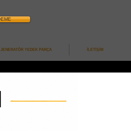
DEME
JENERATÖR YEDEK PARÇA
İLETİŞİM