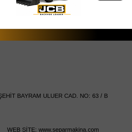
HİT BAYRAM ULUER CAD. NO: 63 / B
WEB SİTE:
www.separmakina.com