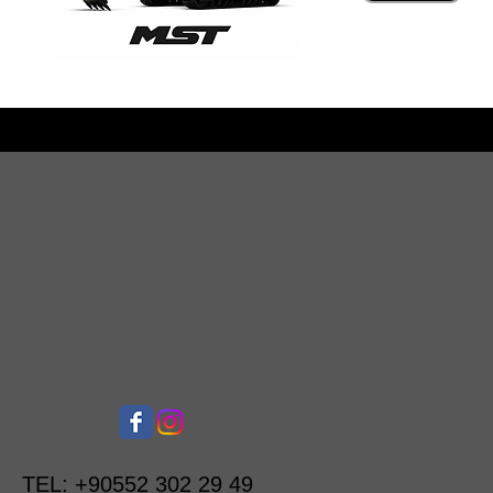
TEL:
+90552 302 29 49