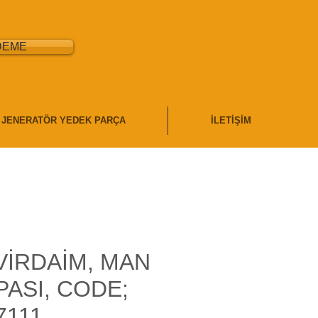
DEME
JENERATÖR YEDEK PARÇA
İLETİŞİM
VİRDAİM, MAN
ASI, CODE;
7111