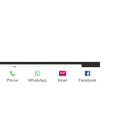
Phone
WhatsApp
Email
Facebook
SEPAR ELEKTRİK OTOMOTİV İNŞAAT TAAH
SAN VE TİC LTD ŞTİ
Merkez Adres
: YÜKSELTEPE MAH. ŞEHİT BAYRAM ULUER
CAD. NO: 63 / B
KEÇİÖREN / ANKARA
TEL:
+90552 302 29 49
E-Posta:
separmakina@hotmail.com
WEB SİTE:
www.separmakina.com