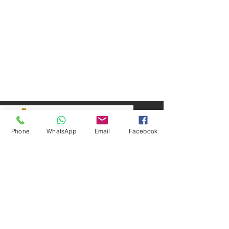
Phone
WhatsApp
Email
Facebook
SEPAR ELEKTRİK OTOMOTİV İNŞAAT TAAH
SAN VE TİC LTD ŞTİ
Merkez Adres
: YÜKSELTEPE MAH. ŞEHİT BAYRAM ULUER
CAD. NO: 63 / B
KEÇİÖREN / ANKARA
TEL:
+90552 302 29 49
E-Posta:
separmakina@hotmail.com
WEB SİTE:
www.separmakina.com